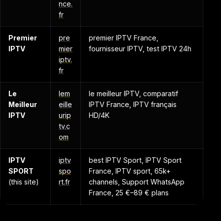
nce.
fr
Premier
pre
premier IPTV France,
IPTV
mier
fournisseur IPTV, test IPTV 24h
iptv.
fr
Le
lem
le meilleur IPTV, comparatif
Meilleur
eille
IPTV France, IPTV français
IPTV
urip
HD/4K
tv.c
om
IPTV
iptv
best IPTV Sport, IPTV Sport
SPORT
spo
France, IPTV sport, 65k+
(this site)
rt.fr
channels, Support WhatsApp
France, 25 €–89 € plans