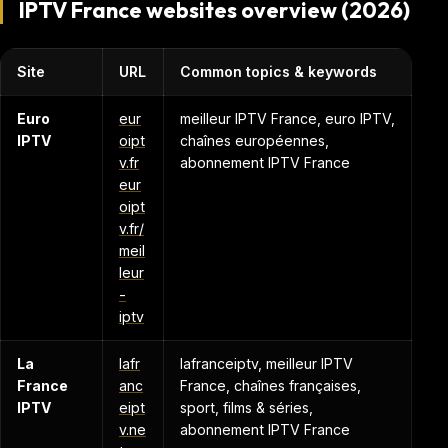
IPTV France websites overview (2026)
Site
URL
Common topics & keywords
Euro
eur
meilleur IPTV France, euro IPTV,
IPTV
oipt
chaînes européennes,
v.fr
abonnement IPTV France
eur
oipt
v.fr/
meil
leur
-
iptv
La
lafr
lafranceiptv, meilleur IPTV
France
anc
France, chaînes françaises,
IPTV
eipt
sport, films & séries,
v.ne
abonnement IPTV France