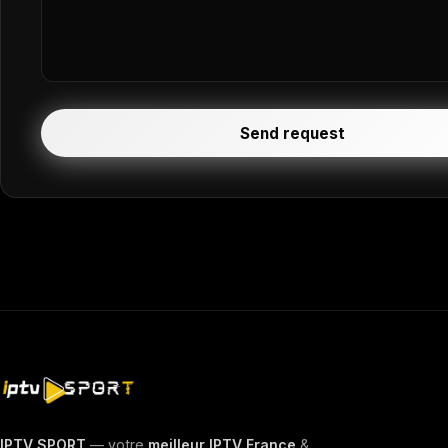
Send request
IPTV SPORT
— votre
meilleur IPTV France
&