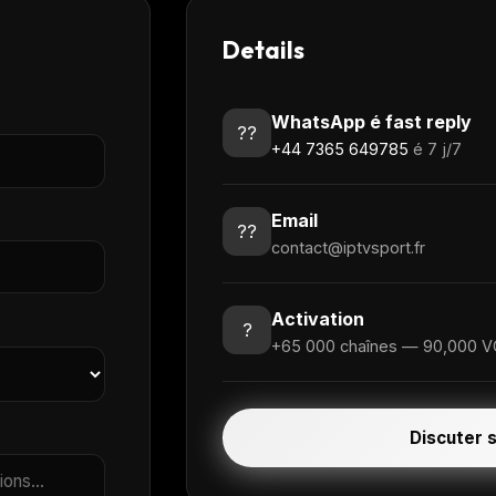
Details
WhatsApp é fast reply
??
+44 7365 649785
é 7 j/7
Email
??
contact@iptvsport.fr
Activation
?
+65 000 chaînes — 90,000 VO
Discuter 