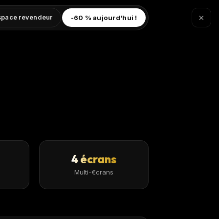
×
-60 % aujourd'hui !
space revendeur
4 écrans
Multi-€crans