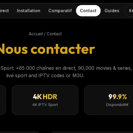
irect
Installation
Comparatif
Contact
Guides
E
Accueil
/ Contact
Nous contacter
ort: +65 000 chaînes en direct, 90,000 movies & series,
live sport and IPTV codes or M3U.
4K HDR
99.9%
4K IPTV Sport
Disponibilit€