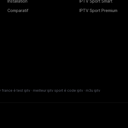
Installation
IPTV Sport Smart
Comparatif
IPTV Sport Premium
france é test iptv · meilleur iptv sport é code iptv · m3u iptv