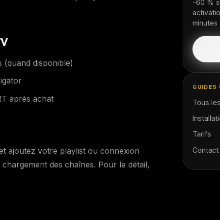
-60 % s
activat
minutes
TV
 (quand disponible)
igator
GUIDES 
T après achat
Tous les
Installat
Tarifs
Contact
 et ajoutez votre playlist ou connexion
chargement des chaînes. Pour le détail,