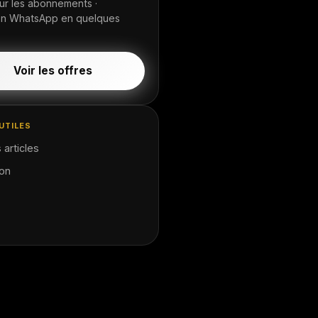
ur les abonnements ·
ion WhatsApp en quelques
Voir les offres
UTILES
 articles
ion