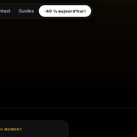
ntact
Guides
-60 % aujourd'hui !
DU MOMENT