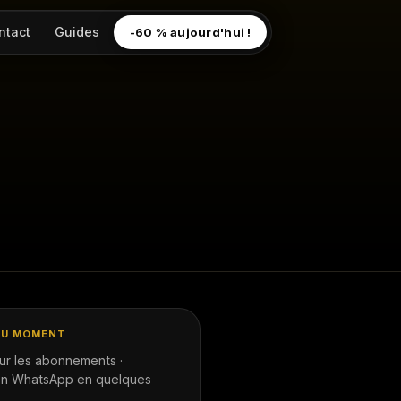
ntact
Guides
-60 % aujourd'hui !
DU MOMENT
ur les abonnements ·
ion WhatsApp en quelques